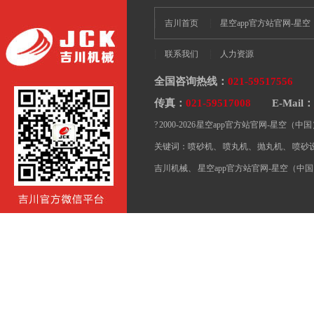
吉川首页
星空app官方站官网-星
联系我们
人力资源
全国咨询热线：
021-59517556
传真：
021-59517008
E-Mail：
? 2000-2026 星空app官方站官网-
关键词：
喷砂机
、
喷丸机
、
抛丸机
、
喷砂
吉川机械
、
星空app官方站官网-星空（中