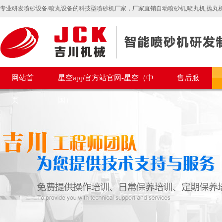
专业研发喷砂设备/喷丸设备的科技型喷砂机厂家，厂家直销自动喷砂机,喷丸机,抛丸
网站首
星空app官方站官网-星空（中
售后服
页
国）
务