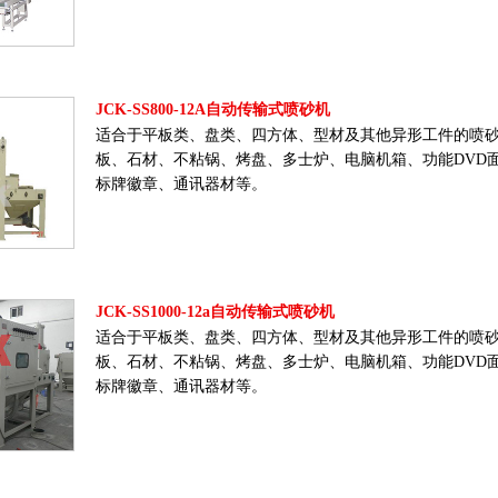
JCK-SS800-12A自动传输式喷砂机
适合于平板类、盘类、四方体、型材及其他异形工件的喷
板、石材、不粘锅、烤盘、多士炉、电脑机箱、功能DVD
标牌徽章、通讯器材等。
JCK-SS1000-12a自动传输式喷砂机
适合于平板类、盘类、四方体、型材及其他异形工件的喷
板、石材、不粘锅、烤盘、多士炉、电脑机箱、功能DVD
标牌徽章、通讯器材等。