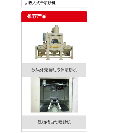
吸入式干喷砂机
推荐产品
数码外壳自动液体喷砂机
洗物槽自动喷砂机