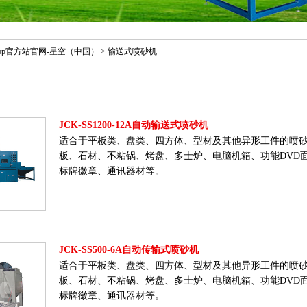
pp官方站官网-星空（中国）
> 输送式喷砂机
JCK-SS1200-12A自动输送式喷砂机
适合于平板类、盘类、四方体、型材及其他异形工件的喷
板、石材、不粘锅、烤盘、多士炉、电脑机箱、功能DVD
标牌徽章、通讯器材等。
JCK-SS500-6A自动传输式喷砂机
适合于平板类、盘类、四方体、型材及其他异形工件的喷
板、石材、不粘锅、烤盘、多士炉、电脑机箱、功能DVD
标牌徽章、通讯器材等。