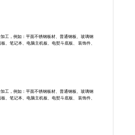
砂加工，例如：平面不锈钢板材、普通钢板、玻璃钢
面板、笔记本、电脑主机板、电熨斗底板、 装饰件、
砂加工，例如：平面不锈钢板材、普通钢板、玻璃钢
面板、笔记本、电脑主机板、电熨斗底板、 装饰件、