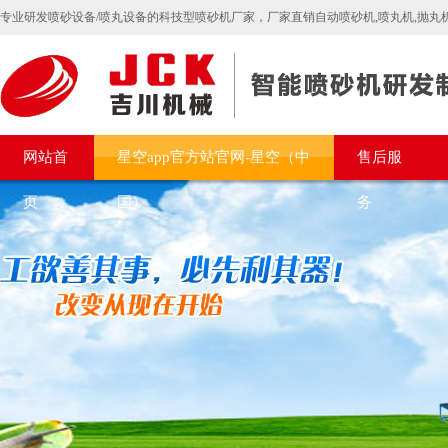
专业研发喷砂设备/喷丸设备的科技型喷砂机厂家，厂家直销自动喷砂机,喷丸机,抛丸
网站首
星空app官方站官网-星空（中
售后服
页
国）
务