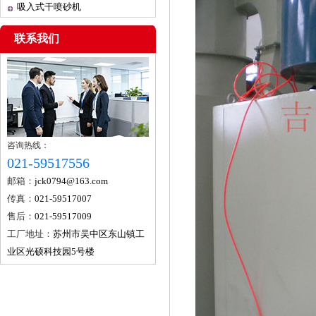
吸入式干喷砂机
联系我们
咨询热线：
021-59517556
邮箱：
jck0794@163.com
传真：
021-59517007
售后：
021-59517009
工厂地址：
苏州市吴中区东山镇工
业区光硕科技园5号楼