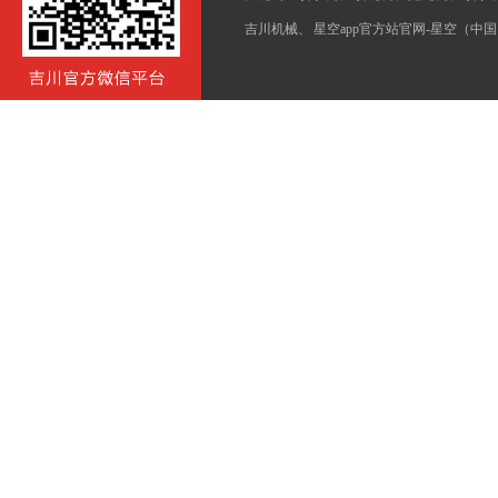
吉川机械
、
星空app官方站官网-星空（中