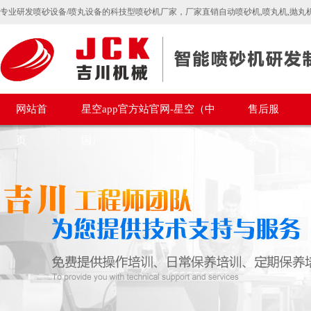
专业研发喷砂设备/喷丸设备的科技型喷砂机厂家，厂家直销自动喷砂机,喷丸机,抛丸
网站首
星空app官方站官网-星空（中
售后服
页
国）
务